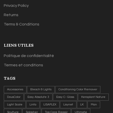
Privacy Policy
Returns
Terms & Conditions
LIENS UTILES
Politique de confidentialité
Termes et conditions
TAGS
Accessories
Bleach & Lights
Conditioning Color Remover
DousColor
Easy Absolute 3
Easy C- Gloss
Keraplant Nature
Light Scale
Linfa
LISAPLEX
Lisynet
LK
Man
Sculture
Splasher
Top Care Repair
Ultimate