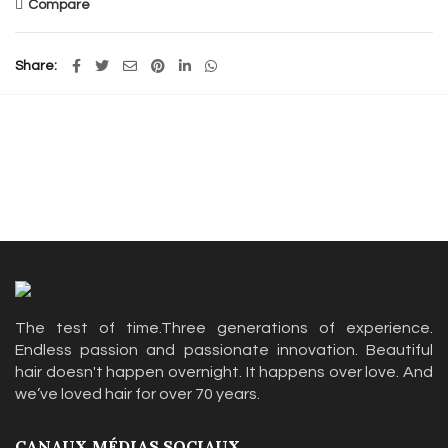
Compare
Share
The test of time.Three generations of experience.
Endless passion and passionate innovation. Beautiful
hair doesn't happen overnight. It happens over love. And
we’ve loved hair for over 70 years.
CANAUX MÉDIAS SOCIAUX