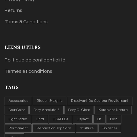
Returns
Terms & Conditions
LIENS UTILES
Politique de confidentialité
Termes et conditions
TAGS
Accessories
Bleach & Lights
Dissolvant De Couleur Revitalisant
DousColor
Easy Absolute 3
Easy C- Gloss
Keraplant Nature
Light Scale
Linfa
LISAPLEX
Lisynet
LK
Man
Permanent
Réparation Top Care
Sculture
Splasher