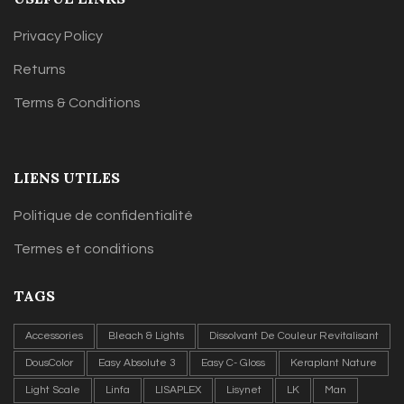
Privacy Policy
Returns
Terms & Conditions
LIENS UTILES
Politique de confidentialité
Termes et conditions
TAGS
Accessories
Bleach & Lights
Dissolvant De Couleur Revitalisant
DousColor
Easy Absolute 3
Easy C- Gloss
Keraplant Nature
Light Scale
Linfa
LISAPLEX
Lisynet
LK
Man