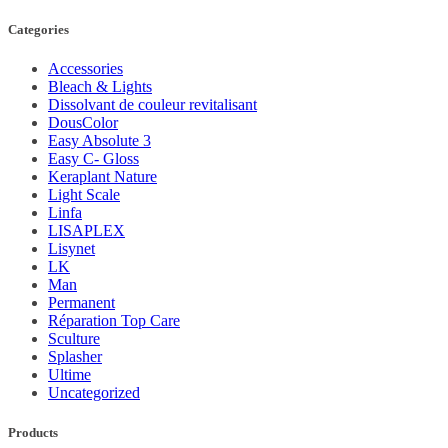
Categories
Accessories
Bleach & Lights
Dissolvant de couleur revitalisant
DousColor
Easy Absolute 3
Easy C- Gloss
Keraplant Nature
Light Scale
Linfa
LISAPLEX
Lisynet
LK
Man
Permanent
Réparation Top Care
Sculture
Splasher
Ultime
Uncategorized
Products