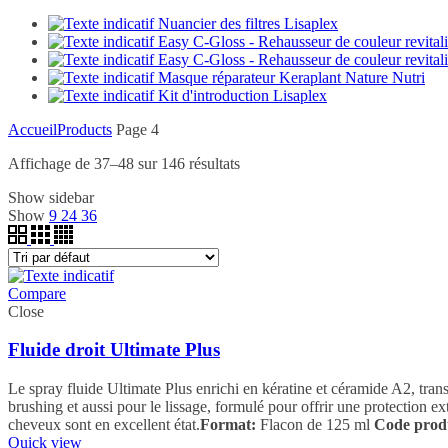
Nuancier des filtres Lisaplex
Easy C-Gloss - Rehausseur de couleur revitali
Easy C-Gloss - Rehausseur de couleur revitali
Masque réparateur Keraplant Nature Nutri
Kit d'introduction Lisaplex
Accueil
Products
Page 4
Affichage de 37–48 sur 146 résultats
Show sidebar
Show
9
24
36
Compare
Close
Fluide droit Ultimate Plus
Le spray fluide Ultimate Plus enrichi en kératine et céramide A2, transf
brushing et aussi pour le lissage, formulé pour offrir une protection ext
cheveux sont en excellent état.
Format:
Flacon de 125 ml
Code produ
Quick view