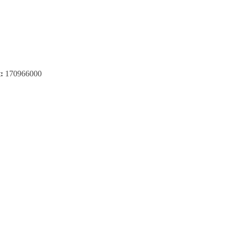
t:
170966000