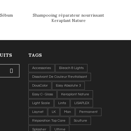
 Sébum
Shampooing réparateur nourrissant
Keraplant Nature
UITS
TAGS
Accessories
Bleach & Lights
Dissolvant De Couleur Revitalisant
DousColor
Easy Absolute 3
Easy C- Gloss
Keraplant Nature
Light Scale
Linfa
LISAPLEX
Lisynet
LK
Man
Permanent
Réparation Top Care
Sculture
Splasher
Ultime