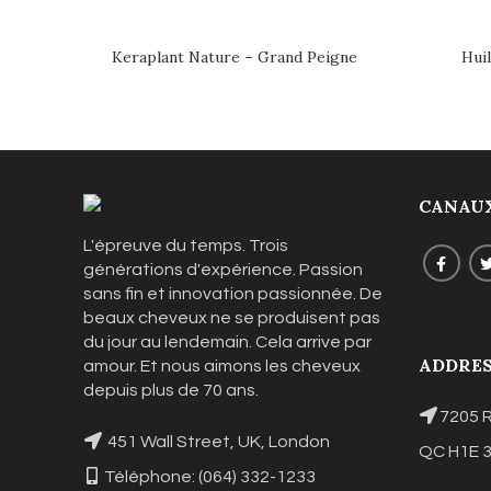
Keraplant Nature – Grand Peigne
Huil
CANAUX
L'épreuve du temps. Trois
générations d'expérience. Passion
sans fin et innovation passionnée. De
beaux cheveux ne se produisent pas
du jour au lendemain. Cela arrive par
ADDRE
amour. Et nous aimons les cheveux
depuis plus de 70 ans.
7205 R
451 Wall Street, UK, London
QC H1E 
Téléphone: (064) 332-1233