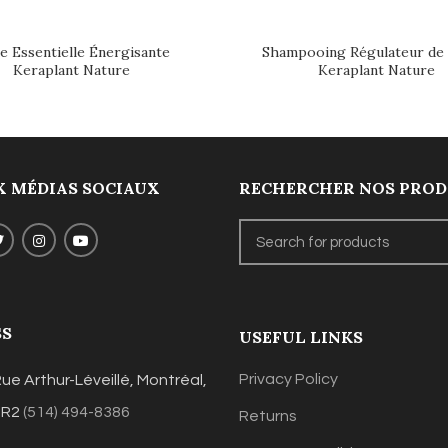
e Essentielle Énergisante
Shampooing Régulateur de
Keraplant Nature
Keraplant Nature
 MÉDIAS SOCIAUX
RECHERCHER NOS PROD
SS
USEFUL LINKS
Privacy Policy
ue Arthur-Léveillé, Montréal,
3R2
(514) 494-8386
Returns