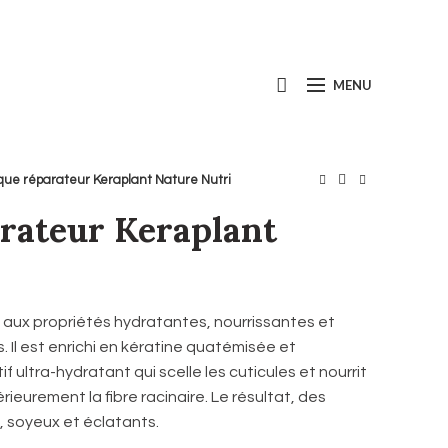
Call us today:
+1(800) 667-5954
MENU
ue réparateur Keraplant Nature Nutri
rateur Keraplant
i
n aux propriétés hydratantes, nourrissantes et
. Il est enrichi en kératine quatémisée et
ultra-hydratant qui scelle les cuticules et nourrit
ieurement la fibre racinaire. Le résultat, des
, soyeux et éclatants.